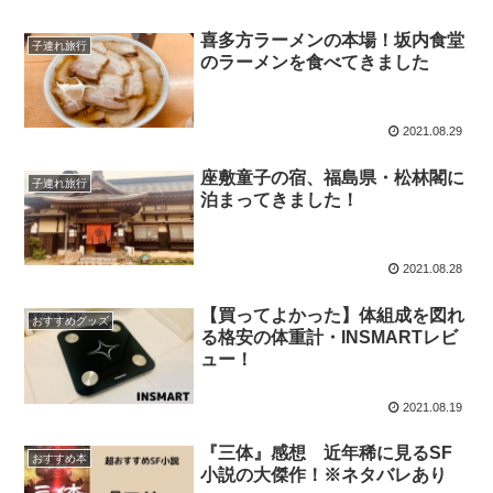
喜多方ラーメンの本場！坂内食堂
子連れ旅行
のラーメンを食べてきました
2021.08.29
座敷童子の宿、福島県・松林閣に
子連れ旅行
泊まってきました！
2021.08.28
【買ってよかった】体組成を図れ
おすすめグッズ
る格安の体重計・INSMARTレビ
ュー！
2021.08.19
『三体』感想 近年稀に見るSF
おすすめ本
小説の大傑作！※ネタバレあり