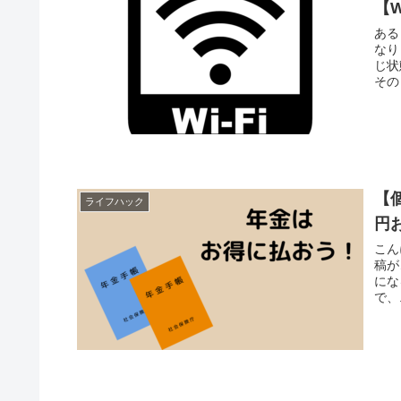
【W
ある
なりました。 サポー
じ状態に。 いくつか手順
その
【
ライフハック
円
こんにち
稿が…。 なんと、2年分まとめて
にな
で、.