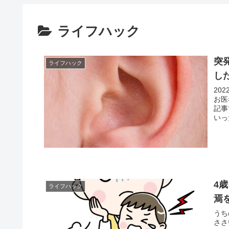
ライフハック
突
ライフハック
し
20
お医
記事
4
ライフハック
焉
うち
ささいな