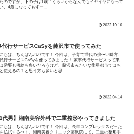
たのですが、下の子は1歳半くらいからなんでもイヤイヤになって
い、4歳になってもずー...
2022.10.16
事代行サービスCaSyを藤沢市で使ってみた
は、ちんぱんパパです！ 今回は、子育て世代の強〜い味方、
行サービスCaSyを使ってみました！ 家事代行サービスって東
は需要も供給も多いだろうけど、藤沢市みたいな衛星都市ではち
と使えるの？と思う方も多いと思...
2022.04.14
30代男】湘南美容外科で二重整形やってきました
は、ちんぱんパパです！ 今回は、長年コンプレックスだった
を払拭するべく、湘南美容クリニック藤沢院にて、二重の整形手