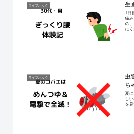
生
ライフハック
1日目 それは突然訪れました……。 朝起きようと
痛みが走
の、
虫
ライフハック
ち
夏に
しい
を見