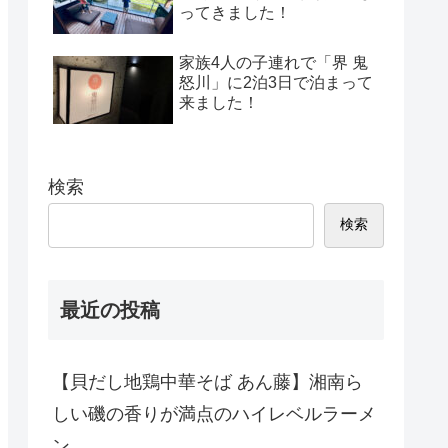
ってきました！
家族4人の子連れで「界 鬼
怒川」に2泊3日で泊まって
来ました！
検索
検索
最近の投稿
【貝だし地鶏中華そば あん藤】湘南ら
しい磯の香りが満点のハイレベルラーメ
ン