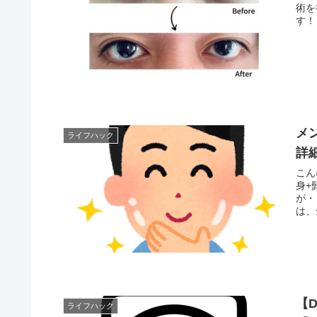
術を行ってき
メ
ライフハック
詳
こんにち
身+
が・
は、
【
ライフハック