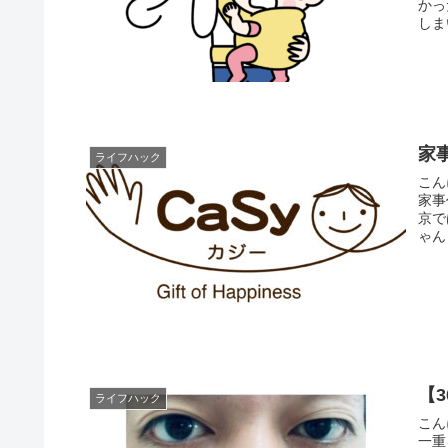
かっ
しま
家
ライフハック
こんにち
家事代
京で
ゃん
【
ライフハック
こんにち
一重