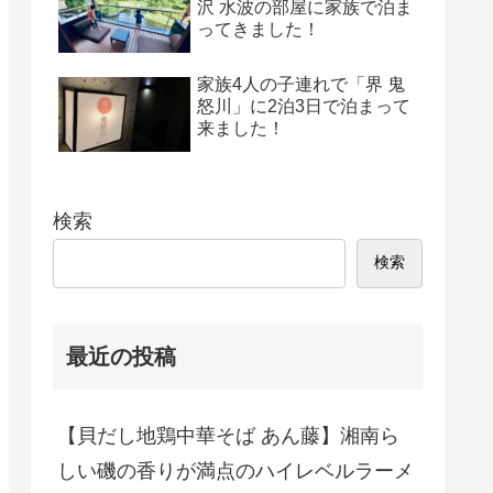
沢 水波の部屋に家族で泊ま
ってきました！
家族4人の子連れで「界 鬼
怒川」に2泊3日で泊まって
来ました！
検索
検索
最近の投稿
【貝だし地鶏中華そば あん藤】湘南ら
しい磯の香りが満点のハイレベルラーメ