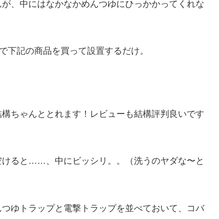
んが、中にはなかなかめんつゆにひっかかってくれな
。
かで下記の商品を買って設置するだけ。
結構ちゃんととれます！レビューも結構評判良いです
空けると……、中にビッシリ。。（洗うのヤダな〜と
んつゆトラップと電撃トラップを並べておいて、コバ