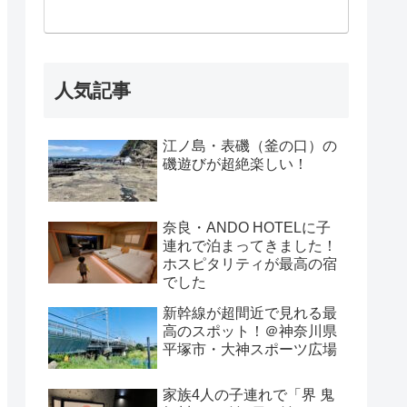
人気記事
江ノ島・表磯（釜の口）の
磯遊びが超絶楽しい！
奈良・ANDO HOTELに子
連れで泊まってきました！
ホスピタリティが最高の宿
でした
新幹線が超間近で見れる最
高のスポット！＠神奈川県
平塚市・大神スポーツ広場
家族4人の子連れで「界 鬼