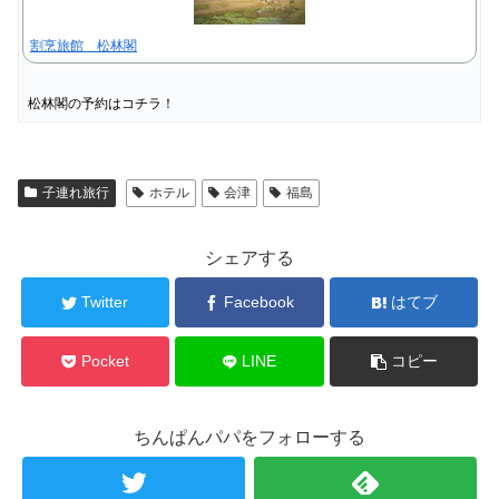
割烹旅館 松林閣
松林閣の予約はコチラ！
子連れ旅行
ホテル
会津
福島
シェアする
Twitter
Facebook
はてブ
Pocket
LINE
コピー
ちんぱんパパをフォローする