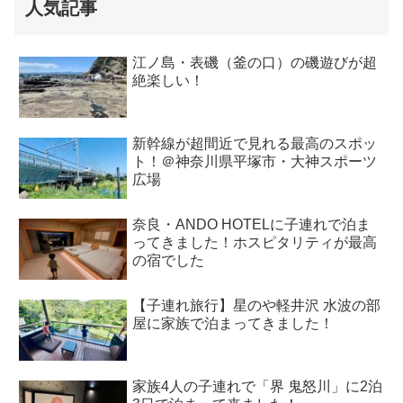
人気記事
江ノ島・表磯（釜の口）の磯遊びが超
絶楽しい！
新幹線が超間近で見れる最高のスポッ
ト！＠神奈川県平塚市・大神スポーツ
広場
奈良・ANDO HOTELに子連れで泊ま
ってきました！ホスピタリティが最高
の宿でした
【子連れ旅行】星のや軽井沢 水波の部
屋に家族で泊まってきました！
家族4人の子連れで「界 鬼怒川」に2泊