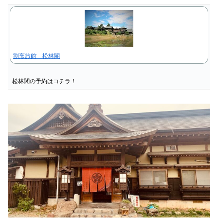
割烹旅館 松林閣
松林閣の予約はコチラ！