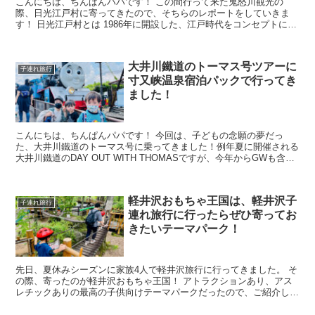
こんにちは、ちんぱんパパです！ この間行って来た鬼怒川観光の
際、日光江戸村に寄ってきたので、そちらのレポートをしていきま
す！ 日光江戸村とは 1986年に開設した、江戸時代をコンセプトにし
たテーマパークです。江戸時代の街...
大井川鐵道のトーマス号ツアーに
子連れ旅行
寸又峡温泉宿泊パックで行ってき
ました！
こんにちは、ちんぱんパパです！ 今回は、子どもの念願の夢だっ
た、大井川鐵道のトーマス号に乗ってきました！例年夏に開催される
大井川鐵道のDAY OUT WITH THOMASですが、今年からGWも含め
た開催になったようで、GWに一足先...
軽井沢おもちゃ王国は、軽井沢子
子連れ旅行
連れ旅行に行ったらぜひ寄ってお
きたいテーマパーク！
先日、夏休みシーズンに家族4人で軽井沢旅行に行ってきました。 そ
の際、寄ったのが軽井沢おもちゃ王国！ アトラクションあり、アス
レチックありの最高の子供向けテーマパークだったので、ご紹介しま
す。 乳児でも遊べますが、特に3歳以上...