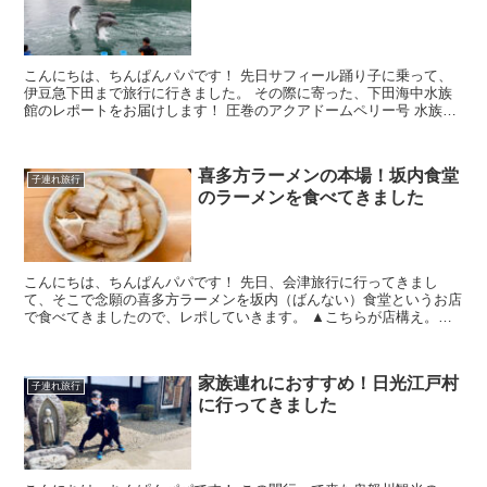
こんにちは、ちんぱんパパです！ 先日サフィール踊り子に乗って、
伊豆急下田まで旅行に行きました。 その際に寄った、下田海中水族
館のレポートをお届けします！ 圧巻のアクアドームペリー号 水族館
に入ってまずはじめにある施...
喜多方ラーメンの本場！坂内食堂
子連れ旅行
のラーメンを食べてきました
こんにちは、ちんぱんパパです！ 先日、会津旅行に行ってきまし
て、そこで念願の喜多方ラーメンを坂内（ばんない）食堂というお店
で食べてきましたので、レポしていきます。 ▲こちらが店構え。雰
囲気があっていいですね。 向かったの...
家族連れにおすすめ！日光江戸村
子連れ旅行
に行ってきました