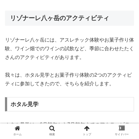
リゾナーレ八ヶ岳のアクティビティ
リゾナーレ八ヶ岳には、アスレチック体験やお菓子作り体
験、ワイン畑でのワインの試飲など、季節に合わせたたく
さんのアクティビティがあります。
我々は、ホタル見学とお菓子作り体験の2つのアクティビ
ティに参加してきたので、そちらを紹介します。
ホタル見学
ホタル見学は、6月初旬から7月初旬までのアクティビテ
ィ。7月になるともうホタルは少なくなってしまうらしい
ホーム
検索
トップ
サイドバー