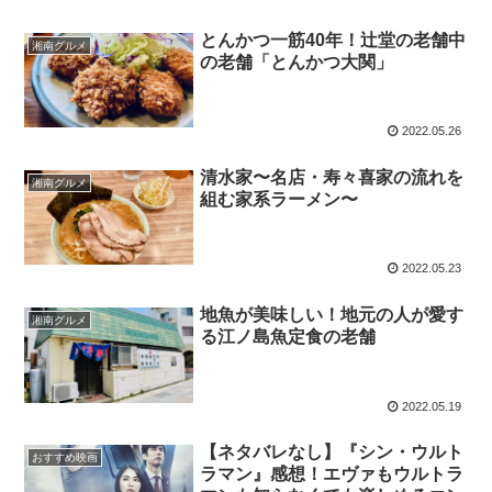
とんかつ一筋40年！辻堂の老舗中
湘南グルメ
の老舗「とんかつ大関」
2022.05.26
清水家〜名店・寿々喜家の流れを
湘南グルメ
組む家系ラーメン〜
2022.05.23
地魚が美味しい！地元の人が愛す
湘南グルメ
る江ノ島魚定食の老舗
2022.05.19
【ネタバレなし】『シン・ウルト
おすすめ映画
ラマン』感想！エヴァもウルトラ