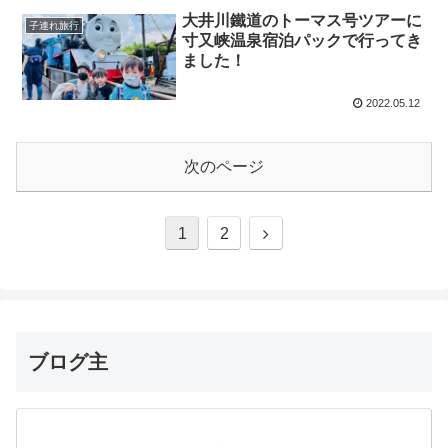
大井川鐵道のトーマス号ツアーに
子連れ旅行
寸又峡温泉宿泊パックで行ってき
ました！
2022.05.12
次のページ
1
2
ブログ主