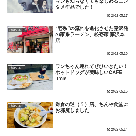
マンも知らなくても楽しめるエン
タメ作品でした！
2022.05.17
“壱系”の流れを進化させた藤沢発
湘南グルメ
の家系ラーメン、松壱家 藤沢本
店
2022.05.16
ワンちゃん連れでぜひいきたい！
湘南グルメ
ホットドッグが美味しいCAFÉ
umie
2022.05.15
鎌倉の迷（？）店、ちんや食堂に
湘南グルメ
お邪魔しました
2022.05.14