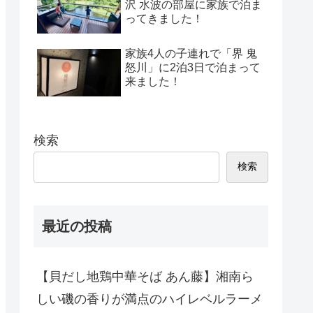
沢 水波の部屋に家族で泊ま
ってきました！
家族4人の子連れで「界 鬼
怒川」に2泊3日で泊まって
来ました！
検索
検索
最近の投稿
【貝だし地鶏中華そば あん藤】湘南ら
しい磯の香りが満点のハイレベルラーメ