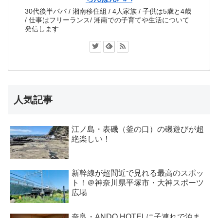
30代後半パパ / 湘南移住組 / 4人家族 / 子供は5歳と4歳
/ 仕事はフリーランス/ 湘南での子育てや生活について
発信します
人気記事
江ノ島・表磯（釜の口）の磯遊びが超
絶楽しい！
新幹線が超間近で見れる最高のスポッ
ト！＠神奈川県平塚市・大神スポーツ
広場
奈良・ANDO HOTELに子連れで泊ま