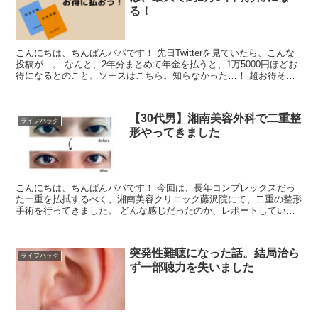
る！
こんにちは、ちんぱんパパです！ 先日Twitterを見ていたら、こんな
投稿が…。 なんと、2年分まとめて年金を払うと、1万5000円ほどお
得になるとのこと。ソースはこちら。知らなかった…！ 超お得そう
なので、...
【30代男】湘南美容外科で二重整
ライフハック
形やってきました
こんにちは、ちんぱんパパです！ 今回は、長年コンプレックスだっ
た一重を払拭するべく、湘南美容クリニック藤沢院にて、二重の整形
手術を行ってきました。 どんな感じだったのか、レポートしていき
ます！ 一重の状態 こんな感...
突発性難聴になった話。結局治ら
ライフハック
ず一部聴力を失いました