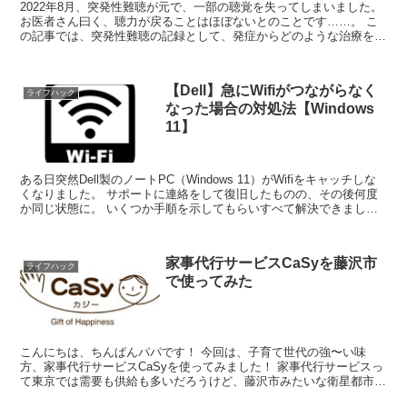
2022年8月、突発性難聴が元で、一部の聴覚を失ってしまいました。
お医者さん曰く、聴力が戻ることはほぼないとのことです……。 こ
の記事では、突発性難聴の記録として、発症からどのような治療をし
ていったかを書いていきたいと思います。 ...
【Dell】急にWifiがつながらなく
ライフハック
なった場合の対処法【Windows
11】
ある日突然Dell製のノートPC（Windows 11）がWifiをキャッチしな
くなりました。 サポートに連絡をして復旧したものの、その後何度
か同じ状態に。 いくつか手順を示してもらいすべて解決できました
ので、そのときに行った...
家事代行サービスCaSyを藤沢市
ライフハック
で使ってみた
こんにちは、ちんぱんパパです！ 今回は、子育て世代の強〜い味
方、家事代行サービスCaSyを使ってみました！ 家事代行サービスっ
て東京では需要も供給も多いだろうけど、藤沢市みたいな衛星都市で
はちゃんと使えるの？と思う方も多いと思...