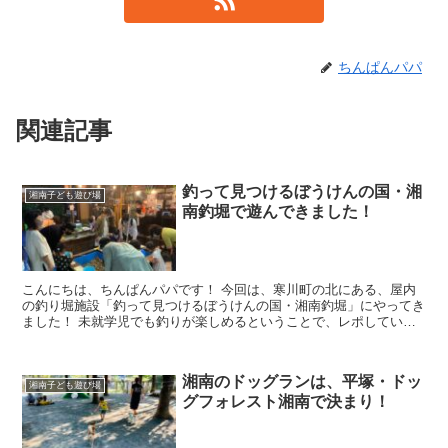
ちんぱんパパ
関連記事
釣って見つけるぼうけんの国・湘
湘南子ども遊び場
南釣堀で遊んできました！
こんにちは、ちんぱんパパです！ 今回は、寒川町の北にある、屋内
の釣り堀施設「釣って見つけるぼうけんの国・湘南釣堀」にやってき
ました！ 未就学児でも釣りが楽しめるということで、レポしていき
ます！ ▲入り口はちょっと...
湘南のドッグランは、平塚・ドッ
湘南子ども遊び場
グフォレスト湘南で決まり！