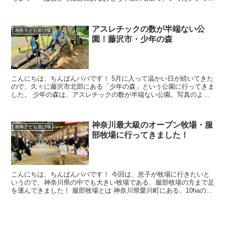
らあるのか調べてみたら、...
アスレチックの数が半端ない公
湘南子ども遊び場
園！藤沢市・少年の森
こんにちは、ちんぱんパパです！ 5月に入って温かい日が続いてきた
ので、久々に藤沢市北部にある「少年の森」という公園に行ってきま
した。 少年の森は、アスレチックの数が半端ない公園。写真のよう
な木製のアスレチックが全部で2...
神奈川最大級のオープン牧場・服
湘南子ども遊び場
部牧場に行ってきました！
こんにちは、ちんぱんパパです！ 今回は、息子が牧場に行きたいと
いうので、神奈川県の中でも大きい牧場である、服部牧場の方まで足
を運んできました！ 服部牧場とは 神奈川県愛川町にある、10haの規
模の牧場です。宮ヶ瀬湖のすぐ...