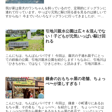
我が家は柴犬のワンちゃんを飼っているので、定期的にドッグランに
連れて行っています。やっぱり元気に駆け回る姿を見るのは嬉しいで
すからね！ 今までいろいろなドッグランに行ってきましたが、一番
リピートしているのが、平塚市にあるドッグフォレ...
引地川親水公園は広々＆混んでな
湘南子ども遊び場
い！子どもが元気いっぱい駆け回
れる
こんにちは、ちんぱんパパです！ 今回は、藤沢の子連れ親子にとっ
ての鉄板の公園、引地川親水公園を紹介します！ちなみに、引地川は
「ひきちがわ」ではなく「ひきじがわ」と読みます。 引地川親水公
園の場所はこのあたり。JR辻堂駅...
鎌倉のおもちゃ屋の老舗、ちょっ
湘南子ども遊び場
ぺ〜が楽しすぎる！
こんにちは、ちんぱんパパです！ 今回は、鎌倉・小町通りにあるお
もちゃ屋、その名も「ちょっぺ〜」を紹介します。 ちょっぺ〜とは
ちょっぺ〜は昔から鎌倉にあるおもちゃ屋の名店で、いったいいつか