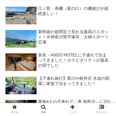
江ノ島・表磯（釜の口）の磯遊びが超
絶楽しい！
新幹線が超間近で見れる最高のスポッ
ト！＠神奈川県平塚市・大神スポーツ
広場
奈良・ANDO HOTELに子連れで泊ま
ってきました！ホスピタリティが最高
の宿でした
【子連れ旅行】星のや軽井沢 水波の部
屋に家族で泊まってきました！
家族4人の子連れで「界 鬼怒川」に2泊
3日で泊まって来ました！
ホーム
検索
トップ
サイドバー