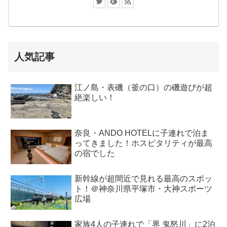
人気記事
江ノ島・表磯（釜の口）の磯遊びが超
絶楽しい！
奈良・ANDO HOTELに子連れで泊ま
ってきました！ホスピタリティが最高
の宿でした
新幹線が超間近で見れる最高のスポッ
ト！＠神奈川県平塚市・大神スポーツ
広場
家族4人の子連れで「界 鬼怒川」に2泊