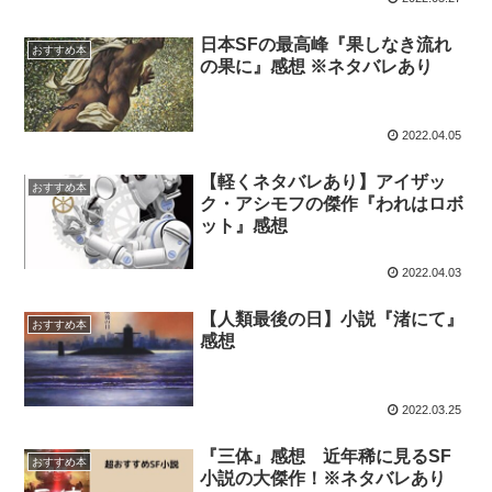
日本SFの最高峰『果しなき流れ
おすすめ本
の果に』感想 ※ネタバレあり
2022.04.05
【軽くネタバレあり】アイザッ
おすすめ本
ク・アシモフの傑作『われはロボ
ット』感想
2022.04.03
【人類最後の日】小説『渚にて』
おすすめ本
感想
2022.03.25
『三体』感想 近年稀に見るSF
おすすめ本
小説の大傑作！※ネタバレあり