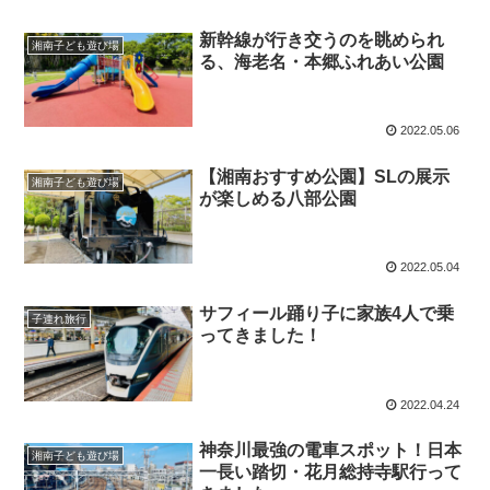
新幹線が行き交うのを眺められ
湘南子ども遊び場
る、海老名・本郷ふれあい公園
2022.05.06
【湘南おすすめ公園】SLの展示
湘南子ども遊び場
が楽しめる八部公園
2022.05.04
サフィール踊り子に家族4人で乗
子連れ旅行
ってきました！
2022.04.24
神奈川最強の電車スポット！日本
湘南子ども遊び場
一長い踏切・花月総持寺駅行って