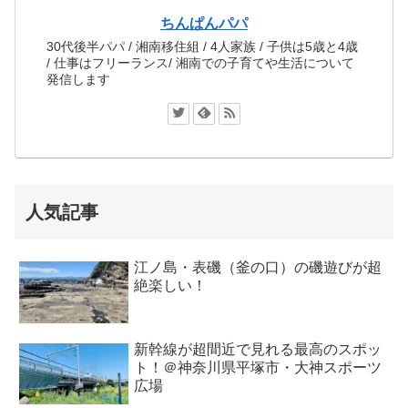
ちんぱんパパ
30代後半パパ / 湘南移住組 / 4人家族 / 子供は5歳と4歳
/ 仕事はフリーランス/ 湘南での子育てや生活について
発信します
人気記事
江ノ島・表磯（釜の口）の磯遊びが超
絶楽しい！
新幹線が超間近で見れる最高のスポッ
ト！＠神奈川県平塚市・大神スポーツ
広場