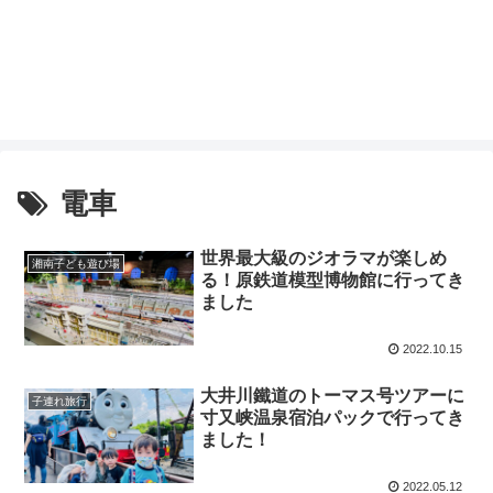
電車
世界最大級のジオラマが楽しめ
湘南子ども遊び場
る！原鉄道模型博物館に行ってき
ました
2022.10.15
大井川鐵道のトーマス号ツアーに
子連れ旅行
寸又峡温泉宿泊パックで行ってき
ました！
2022.05.12